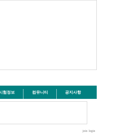
시험정보
컴뮤니티
공지사항
join
login