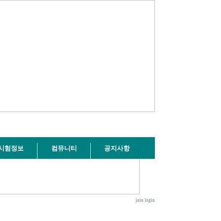
시험정보
컴뮤니티
공지사항
join
login